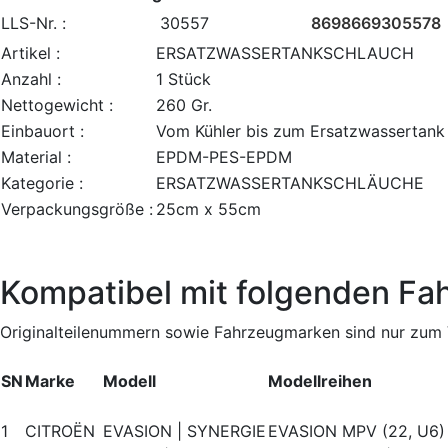
LLS-Nr. :
30557
8698669305578
Artikel :
ERSATZWASSERTANKSCHLAUCH
Anzahl :
1 Stück
Nettogewicht :
260 Gr.
Einbauort :
Vom Kühler bis zum Ersatzwassertank
Material :
EPDM-PES-EPDM
Kategorie :
ERSATZWASSERTANKSCHLÄUCHE
Verpackungsgröße :
25cm x 55cm
Kompatibel mit folgenden Fa
Originalteilenummern sowie Fahrzeugmarken sind nur zum V
SN
Marke
Modell
Modellreihen
1
CITROËN
EVASION | SYNERGIE
EVASION MPV (22, U6)