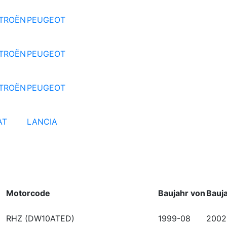
ITROËN
PEUGEOT
ITROËN
PEUGEOT
ITROËN
PEUGEOT
AT
LANCIA
Motorcode
Baujahr von
Bauja
RHZ (DW10ATED)
1999-08
2002