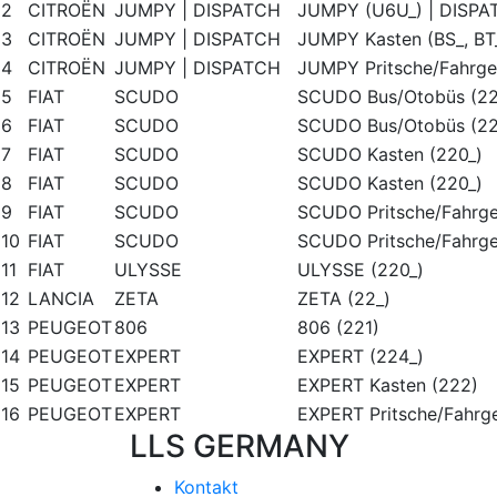
2
CITROËN
JUMPY | DISPATCH
JUMPY (U6U_) | DISPA
3
CITROËN
JUMPY | DISPATCH
JUMPY Kasten (BS_, BT_
4
CITROËN
JUMPY | DISPATCH
JUMPY Pritsche/Fahrges
5
FIAT
SCUDO
SCUDO Bus/Otobüs (22
6
FIAT
SCUDO
SCUDO Bus/Otobüs (22
7
FIAT
SCUDO
SCUDO Kasten (220_)
8
FIAT
SCUDO
SCUDO Kasten (220_)
9
FIAT
SCUDO
SCUDO Pritsche/Fahrges
10
FIAT
SCUDO
SCUDO Pritsche/Fahrges
11
FIAT
ULYSSE
ULYSSE (220_)
12
LANCIA
ZETA
ZETA (22_)
13
PEUGEOT
806
806 (221)
14
PEUGEOT
EXPERT
EXPERT (224_)
15
PEUGEOT
EXPERT
EXPERT Kasten (222)
16
PEUGEOT
EXPERT
EXPERT Pritsche/Fahrge
LLS GERMANY
Kontakt