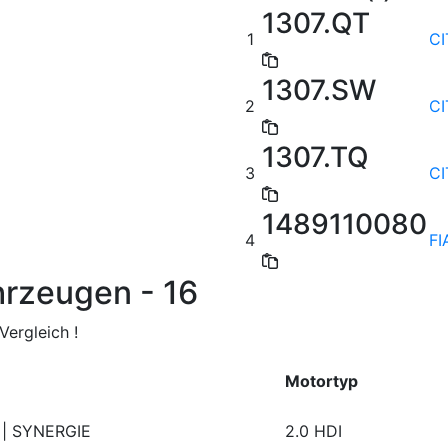
1307.QT
1
C
1307.SW
2
C
1307.TQ
3
C
1489110080
4
FI
hrzeugen - 16
ergleich !
Motortyp
 | SYNERGIE
2.0 HDI