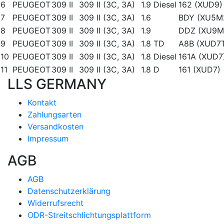
6
PEUGEOT
309 II
309 II (3C, 3A)
1.9 Diesel
162 (XUD9)
7
PEUGEOT
309 II
309 II (3C, 3A)
1.6
BDY (XU5M
8
PEUGEOT
309 II
309 II (3C, 3A)
1.9
DDZ (XU9M
9
PEUGEOT
309 II
309 II (3C, 3A)
1.8 TD
A8B (XUD7
10
PEUGEOT
309 II
309 II (3C, 3A)
1.8 Diesel
161A (XUD7
11
PEUGEOT
309 II
309 II (3C, 3A)
1.8 D
161 (XUD7)
LLS GERMANY
Kontakt
Zahlungsarten
Versandkosten
Impressum
AGB
AGB
Datenschutzerklärung
Widerrufsrecht
ODR-Streitschlichtungsplattform