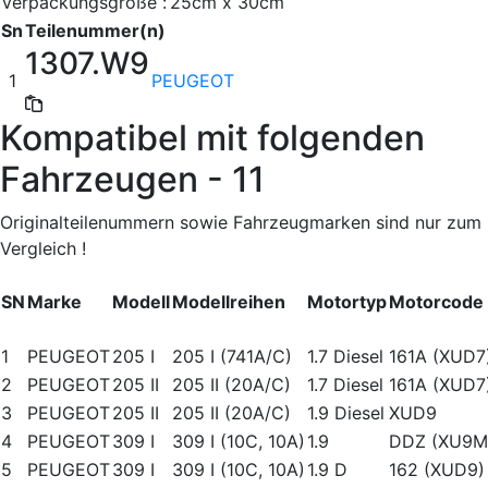
Verpackungsgröße :
25cm x 30cm
Sn
Teilenummer(n)
1307.W9
1
PEUGEOT
Kompatibel mit folgenden
Fahrzeugen - 11
Originalteilenummern sowie Fahrzeugmarken sind nur zum
Vergleich !
SN
Marke
Modell
Modellreihen
Motortyp
Motorcode
1
PEUGEOT
205 I
205 I (741A/C)
1.7 Diesel
161A (XUD7
2
PEUGEOT
205 II
205 II (20A/C)
1.7 Diesel
161A (XUD7
3
PEUGEOT
205 II
205 II (20A/C)
1.9 Diesel
XUD9
4
PEUGEOT
309 I
309 I (10C, 10A)
1.9
DDZ (XU9M
5
PEUGEOT
309 I
309 I (10C, 10A)
1.9 D
162 (XUD9)