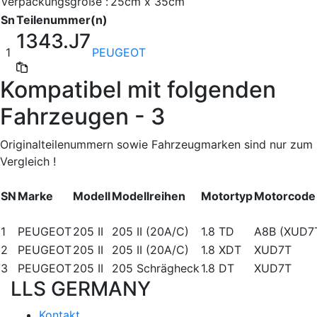
Verpackungsgröße :
25cm x 35cm
Sn
Teilenummer(n)
1343.J7
1
PEUGEOT
Kompatibel mit folgenden
Fahrzeugen - 3
Originalteilenummern sowie Fahrzeugmarken sind nur zum
Vergleich !
SN
Marke
Modell
Modellreihen
Motortyp
Motorcode
1
PEUGEOT
205 II
205 II (20A/C)
1.8 TD
A8B (XUD7
2
PEUGEOT
205 II
205 II (20A/C)
1.8 XDT
XUD7T
3
PEUGEOT
205 II
205 Schrägheck
1.8 DT
XUD7T
LLS GERMANY
Kontakt