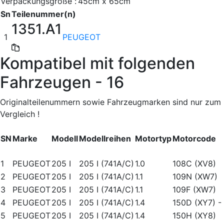
Verpackungsgröße :
45cm x 65cm
Sn
Teilenummer(n)
1351.A1
1
PEUGEOT
Kompatibel mit folgenden
Fahrzeugen - 16
Originalteilenummern sowie Fahrzeugmarken sind nur zum
Vergleich !
SN
Marke
Modell
Modellreihen
Motortyp
Motorcode
1
PEUGEOT
205 I
205 I (741A/C)
1.0
108C (XV8)
2
PEUGEOT
205 I
205 I (741A/C)
1.1
109N (XW7)
3
PEUGEOT
205 I
205 I (741A/C)
1.1
109F (XW7)
4
PEUGEOT
205 I
205 I (741A/C)
1.4
150D (XY7)
-
5
PEUGEOT
205 I
205 I (741A/C)
1.4
150H (XY8)