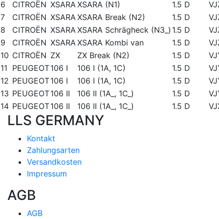
6
CITROËN
XSARA
XSARA (N1)
1.5 D
VJ
7
CITROËN
XSARA
XSARA Break (N2)
1.5 D
VJ
8
CITROËN
XSARA
XSARA Schrägheck (N3_)
1.5 D
VJ
9
CITROËN
XSARA
XSARA Kombi van
1.5 D
VJ
10
CITROËN
ZX
ZX Break (N2)
1.5 D
VJ
11
PEUGEOT
106 I
106 I (1A, 1C)
1.5 D
VJ
12
PEUGEOT
106 I
106 I (1A, 1C)
1.5 D
VJ
13
PEUGEOT
106 II
106 II (1A_, 1C_)
1.5 D
VJ
14
PEUGEOT
106 II
106 II (1A_, 1C_)
1.5 D
VJ
LLS GERMANY
Kontakt
Zahlungsarten
Versandkosten
Impressum
AGB
AGB