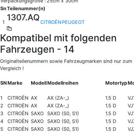
Verpackungsgröße :
25cm x 30cm
Sn
Teilenummer(n)
1307.AQ
1
CITROËN
PEUGEOT
Kompatibel mit folgenden
Fahrzeugen - 14
Originalteilenummern sowie Fahrzeugmarken sind nur zum
Vergleich !
SN
Marke
Modell
Modellreihen
Motortyp
Mo
1
CITROËN
AX
AX (ZA-_)
1.5 D
VJ
2
CITROËN
AX
AX (ZA-_)
1.5 D
VJ
3
CITROËN
SAXO
SAXO (S0, S1)
1.5 D
VJ
4
CITROËN
SAXO
SAXO (S0, S1)
1.5 D
VJ
5
CITROËN
SAXO
SAXO (S0, S1)
1.5 D
VJ