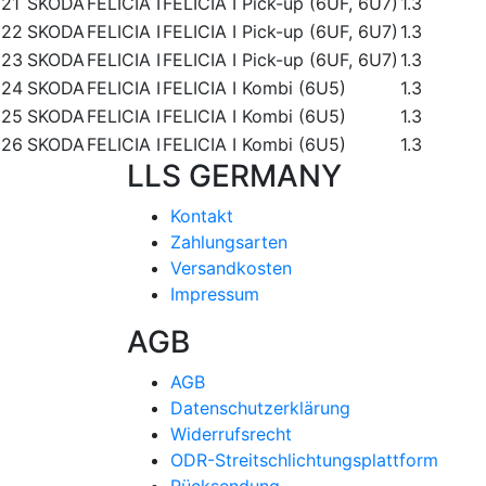
21
SKODA
FELICIA I
FELICIA I Pick-up (6UF, 6U7)
1.3
22
SKODA
FELICIA I
FELICIA I Pick-up (6UF, 6U7)
1.3
23
SKODA
FELICIA I
FELICIA I Pick-up (6UF, 6U7)
1.3
24
SKODA
FELICIA I
FELICIA I Kombi (6U5)
1.3
25
SKODA
FELICIA I
FELICIA I Kombi (6U5)
1.3
26
SKODA
FELICIA I
FELICIA I Kombi (6U5)
1.3
LLS GERMANY
Kontakt
Zahlungsarten
Versandkosten
Impressum
AGB
AGB
Datenschutzerklärung
Widerrufsrecht
ODR-Streitschlichtungsplattform