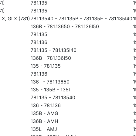
81)
781.135
1
81)
781.135
1
 LX, GLX (781)
781.13540
-
781.135B
-
781.135E
-
781.135I40
1
136B
-
781.13650
-
781.136I50
1
781.135
1
781.136
1
781.135
-
781.135I40
1
136B
-
781.136I50
1
135
-
781.135
1
781.136
1
136 I
-
781.13650
1
135
-
135B
-
135I
1
781.135
-
781.13540
1
136
-
781.136
1
135B
-
AMG
1
136B
-
AMH
1
135L
-
AMJ
1