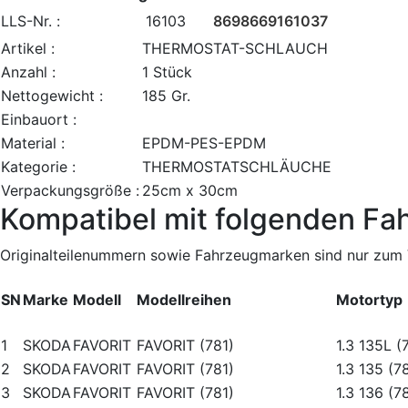
LLS-Nr. :
16103
8698669161037
Artikel :
THERMOSTAT-SCHLAUCH
Anzahl :
1 Stück
Nettogewicht :
185 Gr.
Einbauort :
Material :
EPDM-PES-EPDM
Kategorie :
THERMOSTATSCHLÄUCHE
Verpackungsgröße :
25cm x 30cm
Kompatibel mit folgenden Fa
Originalteilenummern sowie Fahrzeugmarken sind nur zum V
SN
Marke
Modell
Modellreihen
Motortyp
1
SKODA
FAVORIT
FAVORIT (781)
1.3 135L (
2
SKODA
FAVORIT
FAVORIT (781)
1.3 135 (7
3
SKODA
FAVORIT
FAVORIT (781)
1.3 136 (7