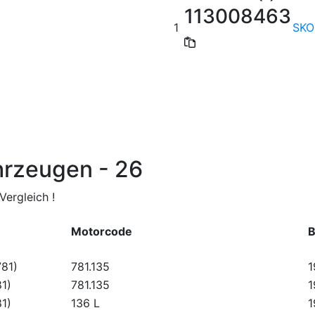
113008463
1
SKO
hrzeugen - 26
ergleich !
Motorcode
B
781)
781.135
1
81)
781.135
1
81)
136 L
1