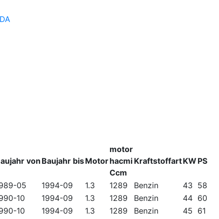
DA
motor
aujahr von
Baujahr bis
Motor
hacmi
Kraftstoffart
KW
PS
Ccm
989-05
1994-09
1.3
1289
Benzin
43
58
990-10
1994-09
1.3
1289
Benzin
44
60
990-10
1994-09
1.3
1289
Benzin
45
61