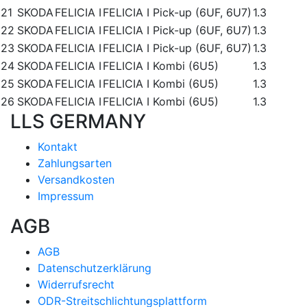
21
SKODA
FELICIA I
FELICIA I Pick-up (6UF, 6U7)
1.3
22
SKODA
FELICIA I
FELICIA I Pick-up (6UF, 6U7)
1.3
23
SKODA
FELICIA I
FELICIA I Pick-up (6UF, 6U7)
1.3
24
SKODA
FELICIA I
FELICIA I Kombi (6U5)
1.3
25
SKODA
FELICIA I
FELICIA I Kombi (6U5)
1.3
26
SKODA
FELICIA I
FELICIA I Kombi (6U5)
1.3
LLS GERMANY
Kontakt
Zahlungsarten
Versandkosten
Impressum
AGB
AGB
Datenschutzerklärung
Widerrufsrecht
ODR-Streitschlichtungsplattform