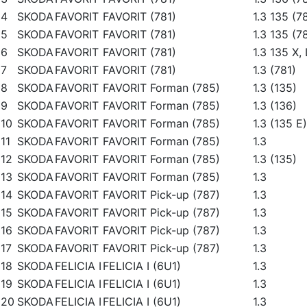
4
SKODA
FAVORIT
FAVORIT (781)
1.3 135 (7
5
SKODA
FAVORIT
FAVORIT (781)
1.3 135 (7
6
SKODA
FAVORIT
FAVORIT (781)
1.3 135 X,
7
SKODA
FAVORIT
FAVORIT (781)
1.3 (781)
8
SKODA
FAVORIT
FAVORIT Forman (785)
1.3 (135)
9
SKODA
FAVORIT
FAVORIT Forman (785)
1.3 (136)
10
SKODA
FAVORIT
FAVORIT Forman (785)
1.3 (135 E)
11
SKODA
FAVORIT
FAVORIT Forman (785)
1.3
12
SKODA
FAVORIT
FAVORIT Forman (785)
1.3 (135)
13
SKODA
FAVORIT
FAVORIT Forman (785)
1.3
14
SKODA
FAVORIT
FAVORIT Pick-up (787)
1.3
15
SKODA
FAVORIT
FAVORIT Pick-up (787)
1.3
16
SKODA
FAVORIT
FAVORIT Pick-up (787)
1.3
17
SKODA
FAVORIT
FAVORIT Pick-up (787)
1.3
18
SKODA
FELICIA I
FELICIA I (6U1)
1.3
19
SKODA
FELICIA I
FELICIA I (6U1)
1.3
20
SKODA
FELICIA I
FELICIA I (6U1)
1.3