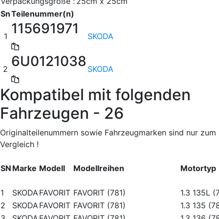
Verpackungsgröße :
25cm x 25cm
Sn
Teilenummer(n)
115691971
1
SKODA
6U0121038
2
SKODA
Kompatibel mit folgenden
Fahrzeugen - 26
Originalteilenummern sowie Fahrzeugmarken sind nur zum
Vergleich !
SN
Marke
Modell
Modellreihen
Motortyp
1
SKODA
FAVORIT
FAVORIT (781)
1.3 135L (
2
SKODA
FAVORIT
FAVORIT (781)
1.3 135 (7
3
SKODA
FAVORIT
FAVORIT (781)
1.3 136 (7