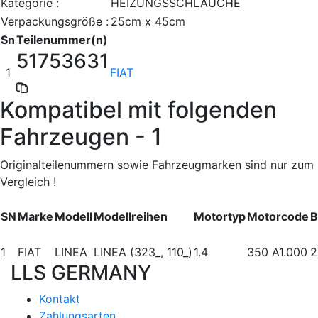
Kategorie :
HEIZUNGSSCHLÄUCHE
Verpackungsgröße :
25cm x 45cm
Sn
Teilenummer(n)
51753631
1
FIAT
Kompatibel mit folgenden
Fahrzeugen - 1
Originalteilenummern sowie Fahrzeugmarken sind nur zum
Vergleich !
SN
Marke
Modell
Modellreihen
Motortyp
Motorcode
B
1
FIAT
LINEA
LINEA (323_, 110_)
1.4
350 A1.000
2
LLS GERMANY
Kontakt
Zahlungsarten