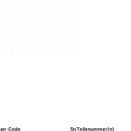
Ean-Code
Sn
Teilenummer(n)