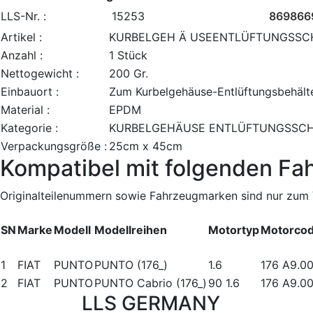
LLS-Nr. :
15253
869866
Artikel :
KURBELGEH Ä USEENTLÜFTUNGSS
Anzahl :
1 Stück
Nettogewicht :
200 Gr.
Einbauort :
Zum Kurbelgehäuse-Entlüftungsbehält
Material :
EPDM
Kategorie :
KURBELGEHÄUSE ENTLÜFTUNGSSC
Verpackungsgröße :
25cm x 45cm
Kompatibel mit folgenden Fa
Originalteilenummern sowie Fahrzeugmarken sind nur zum V
SN
Marke
Modell
Modellreihen
Motortyp
Motorco
1
FIAT
PUNTO
PUNTO (176_)
1.6
176 A9.0
2
FIAT
PUNTO
PUNTO Cabrio (176_)
90 1.6
176 A9.0
LLS GERMANY