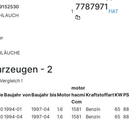
7787971
9152530
1
FIAT
CHLAUCH
er
HLÄUCHE
hrzeugen - 2
ergleich !
motor
de
Baujahr von
Baujahr bis
Motor
hacmi
Kraftstoffart
KW
PS
Ccm
00
1994-01
1997-04
1.6
1581
Benzin
65
88
00
1994-04
1997-04
1.6
1581
Benzin
65
88