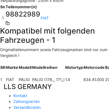
Verpackungsgröße :
25cm x 65cm
Sn
Teilenummer(n)
98822989
1
FIAT
Kompatibel mit folgenden
Fahrzeugen - 1
Originalteilenummern sowie Fahrzeugmarken sind nur zum
Vergleich !
SN
Marke
Modell
Modellreihen
Motortyp
Motorcode
B
1
FIAT
PALIO
PALIO (178_, 171_)
1.4
834 A1.000
2
LLS GERMANY
Kontakt
Zahlungsarten
Versandkosten