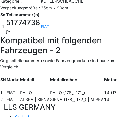
Kategorie :
KÜHLERSCHLÄUCHE
Verpackungsgröße :
25cm x 90cm
Sn
Teilenummer(n)
51774738
1
FIAT
Kompatibel mit folgenden
Fahrzeugen - 2
Originalteilenummern sowie Fahrzeugmarken sind nur zum
Vergleich !
SN
Marke
Modell
Modellreihen
Motor
1
FIAT
PALIO
PALIO (178_, 171_)
1.4 (1
2
FIAT
ALBEA | SIENA
SIENA (178_, 172_) | ALBEA
1.4
LLS GERMANY
Kontakt