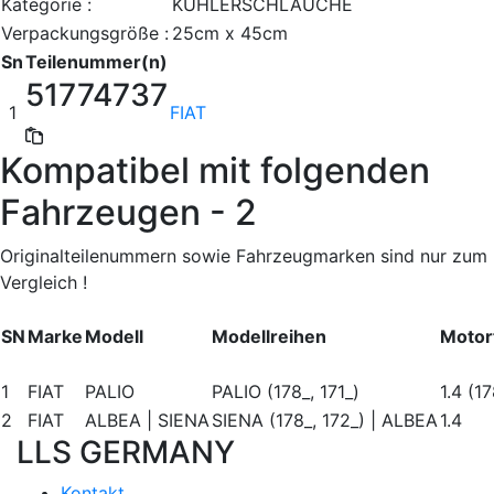
Kategorie :
KÜHLERSCHLÄUCHE
Verpackungsgröße :
25cm x 45cm
Sn
Teilenummer(n)
51774737
1
FIAT
Kompatibel mit folgenden
Fahrzeugen - 2
Originalteilenummern sowie Fahrzeugmarken sind nur zum
Vergleich !
SN
Marke
Modell
Modellreihen
Motor
1
FIAT
PALIO
PALIO (178_, 171_)
1.4 (1
2
FIAT
ALBEA | SIENA
SIENA (178_, 172_) | ALBEA
1.4
LLS GERMANY
Kontakt