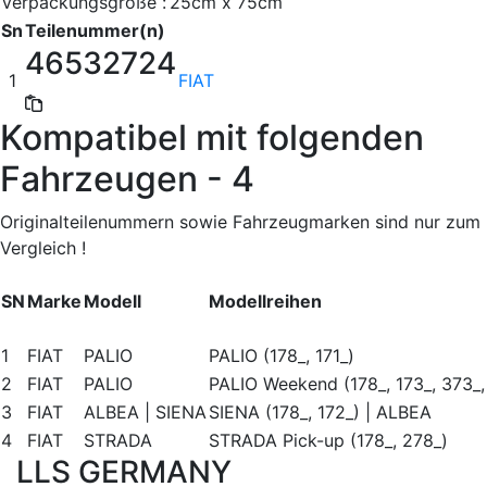
Verpackungsgröße :
25cm x 75cm
Sn
Teilenummer(n)
46532724
1
FIAT
Kompatibel mit folgenden
Fahrzeugen - 4
Originalteilenummern sowie Fahrzeugmarken sind nur zum
Vergleich !
SN
Marke
Modell
Modellreihen
1
FIAT
PALIO
PALIO (178_, 171_)
2
FIAT
PALIO
PALIO Weekend (178_, 173_, 373_, 
3
FIAT
ALBEA | SIENA
SIENA (178_, 172_) | ALBEA
4
FIAT
STRADA
STRADA Pick-up (178_, 278_)
LLS GERMANY