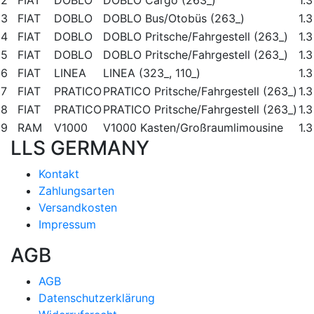
2
FIAT
DOBLO
DOBLO Cargo (263_)
1.3
3
FIAT
DOBLO
DOBLO Bus/Otobüs (263_)
1.
4
FIAT
DOBLO
DOBLO Pritsche/Fahrgestell (263_)
1.3
5
FIAT
DOBLO
DOBLO Pritsche/Fahrgestell (263_)
1.3
6
FIAT
LINEA
LINEA (323_, 110_)
1.
7
FIAT
PRATICO
PRATICO Pritsche/Fahrgestell (263_)
1.3
8
FIAT
PRATICO
PRATICO Pritsche/Fahrgestell (263_)
1.3
9
RAM
V1000
V1000 Kasten/Großraumlimousine
1.3
LLS GERMANY
Kontakt
Zahlungsarten
Versandkosten
Impressum
AGB
AGB
Datenschutzerklärung