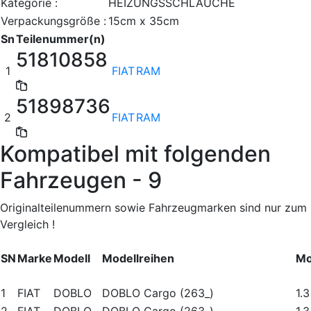
Kategorie :
HEIZUNGSSCHLÄUCHE
Verpackungsgröße :
15cm x 35cm
Sn
Teilenummer(n)
51810858
1
FIAT
RAM
51898736
2
FIAT
RAM
Kompatibel mit folgenden
Fahrzeugen - 9
Originalteilenummern sowie Fahrzeugmarken sind nur zum
Vergleich !
SN
Marke
Modell
Modellreihen
Mo
1
FIAT
DOBLO
DOBLO Cargo (263_)
1.3