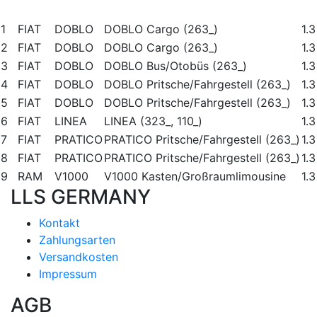
1
FIAT
DOBLO
DOBLO Cargo (263_)
1.3
2
FIAT
DOBLO
DOBLO Cargo (263_)
1.3
3
FIAT
DOBLO
DOBLO Bus/Otobüs (263_)
1.
4
FIAT
DOBLO
DOBLO Pritsche/Fahrgestell (263_)
1.3
5
FIAT
DOBLO
DOBLO Pritsche/Fahrgestell (263_)
1.3
6
FIAT
LINEA
LINEA (323_, 110_)
1.
7
FIAT
PRATICO
PRATICO Pritsche/Fahrgestell (263_)
1.3
8
FIAT
PRATICO
PRATICO Pritsche/Fahrgestell (263_)
1.3
9
RAM
V1000
V1000 Kasten/Großraumlimousine
1.3
LLS GERMANY
Kontakt
Zahlungsarten
Versandkosten
Impressum
AGB