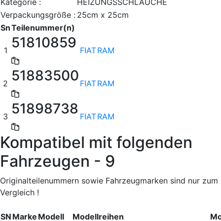
Kategorie :
HEIZUNGSSCHLÄUCHE
Verpackungsgröße :
25cm x 25cm
Sn
Teilenummer(n)
51810859
1
FIAT
RAM
51883500
2
FIAT
RAM
51898738
3
FIAT
RAM
Kompatibel mit folgenden
Fahrzeugen - 9
Originalteilenummern sowie Fahrzeugmarken sind nur zum
Vergleich !
SN
Marke
Modell
Modellreihen
Mo