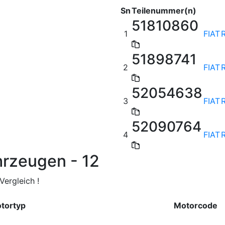
Sn
Teilenummer(n)
51810860
1
FIAT
51898741
2
FIAT
52054638
3
FIAT
52090764
4
FIAT
hrzeugen - 12
ergleich !
tortyp
Motorcode