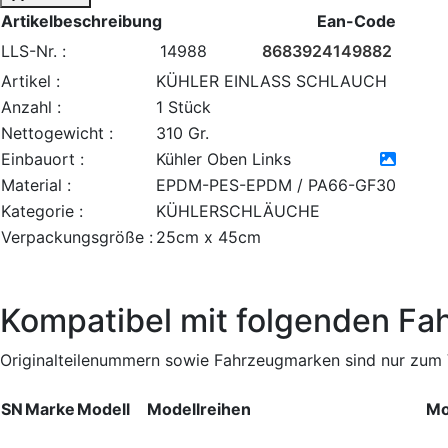
Artikelbeschreibung
Ean-Code
LLS-Nr. :
14988
8683924149882
Artikel :
KÜHLER EINLASS SCHLAUCH
Anzahl :
1 Stück
Nettogewicht :
310 Gr.
Einbauort :
Kühler Oben Links
Material :
EPDM-PES-EPDM / PA66-GF30
Kategorie :
KÜHLERSCHLÄUCHE
Verpackungsgröße :
25cm x 45cm
Kompatibel mit folgenden Fa
Originalteilenummern sowie Fahrzeugmarken sind nur zum V
SN
Marke
Modell
Modellreihen
Mo