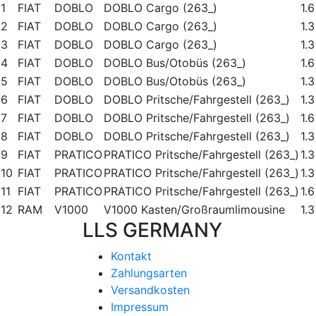
1
FIAT
DOBLO
DOBLO Cargo (263_)
1.6
2
FIAT
DOBLO
DOBLO Cargo (263_)
1.3
3
FIAT
DOBLO
DOBLO Cargo (263_)
1.3
4
FIAT
DOBLO
DOBLO Bus/Otobüs (263_)
1.
5
FIAT
DOBLO
DOBLO Bus/Otobüs (263_)
1.
6
FIAT
DOBLO
DOBLO Pritsche/Fahrgestell (263_)
1.3
7
FIAT
DOBLO
DOBLO Pritsche/Fahrgestell (263_)
1.6
8
FIAT
DOBLO
DOBLO Pritsche/Fahrgestell (263_)
1.3
9
FIAT
PRATICO
PRATICO Pritsche/Fahrgestell (263_)
1.3
10
FIAT
PRATICO
PRATICO Pritsche/Fahrgestell (263_)
1.3
11
FIAT
PRATICO
PRATICO Pritsche/Fahrgestell (263_)
1.6
12
RAM
V1000
V1000 Kasten/Großraumlimousine
1.3
LLS GERMANY
Kontakt
Zahlungsarten
Versandkosten
Impressum