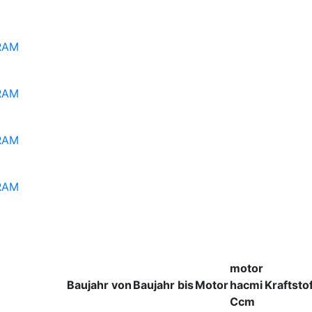
RAM
RAM
RAM
RAM
motor
Baujahr von
Baujahr bis
Motor
hacmi
Kraftstof
Ccm