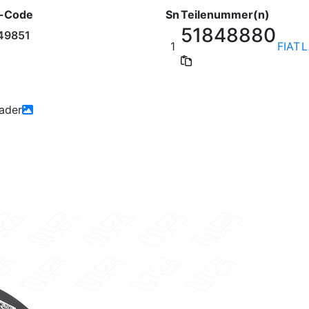
-Code
Sn
Teilenummer(n)
51848880
49851
1
FIAT
L
ader