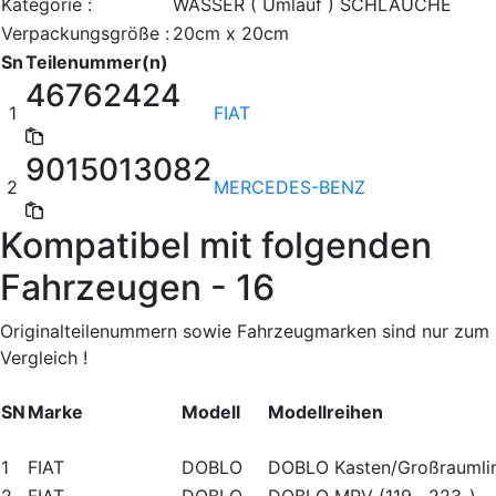
Kategorie :
WASSER ( Umlauf ) SCHLÄUCHE
Verpackungsgröße :
20cm x 20cm
Sn
Teilenummer(n)
46762424
1
FIAT
9015013082
2
MERCEDES-BENZ
Kompatibel mit folgenden
Fahrzeugen - 16
Originalteilenummern sowie Fahrzeugmarken sind nur zum
Vergleich !
SN
Marke
Modell
Modellreihen
1
FIAT
DOBLO
DOBLO Kasten/Großraumli