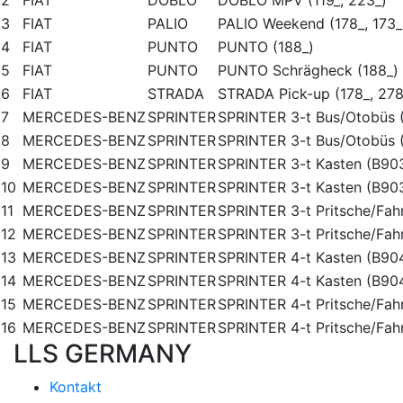
2
FIAT
DOBLO
DOBLO MPV (119_, 223_)
3
FIAT
PALIO
PALIO Weekend (178_, 173_,
4
FIAT
PUNTO
PUNTO (188_)
5
FIAT
PUNTO
PUNTO Schrägheck (188_)
6
FIAT
STRADA
STRADA Pick-up (178_, 278
7
MERCEDES-BENZ
SPRINTER
SPRINTER 3-t Bus/Otobüs 
8
MERCEDES-BENZ
SPRINTER
SPRINTER 3-t Bus/Otobüs 
9
MERCEDES-BENZ
SPRINTER
SPRINTER 3-t Kasten (B90
10
MERCEDES-BENZ
SPRINTER
SPRINTER 3-t Kasten (B90
11
MERCEDES-BENZ
SPRINTER
SPRINTER 3-t Pritsche/Fahr
12
MERCEDES-BENZ
SPRINTER
SPRINTER 3-t Pritsche/Fahr
13
MERCEDES-BENZ
SPRINTER
SPRINTER 4-t Kasten (B90
14
MERCEDES-BENZ
SPRINTER
SPRINTER 4-t Kasten (B90
15
MERCEDES-BENZ
SPRINTER
SPRINTER 4-t Pritsche/Fahr
16
MERCEDES-BENZ
SPRINTER
SPRINTER 4-t Pritsche/Fahr
LLS GERMANY
Kontakt