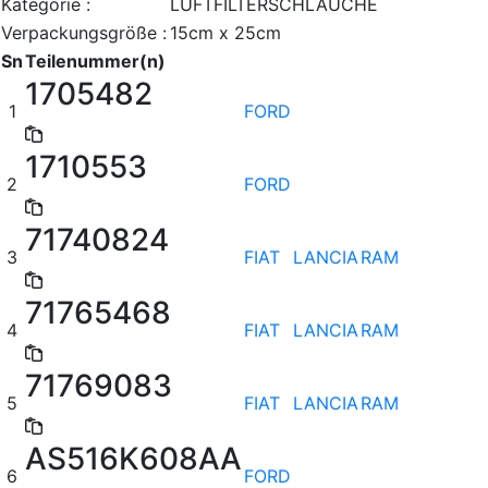
Kategorie :
LUFTFILTERSCHLÄUCHE
Verpackungsgröße :
15cm x 25cm
Sn
Teilenummer(n)
1705482
1
FORD
1710553
2
FORD
71740824
3
FIAT
LANCIA
RAM
71765468
4
FIAT
LANCIA
RAM
71769083
5
FIAT
LANCIA
RAM
AS516K608AA
6
FORD