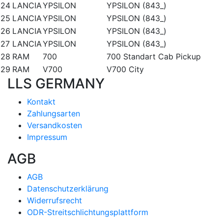
24
LANCIA
YPSILON
YPSILON (843_)
25
LANCIA
YPSILON
YPSILON (843_)
26
LANCIA
YPSILON
YPSILON (843_)
27
LANCIA
YPSILON
YPSILON (843_)
28
RAM
700
700 Standart Cab Pickup
29
RAM
V700
V700 City
LLS GERMANY
Kontakt
Zahlungsarten
Versandkosten
Impressum
AGB
AGB
Datenschutzerklärung
Widerrufsrecht
ODR-Streitschlichtungsplattform