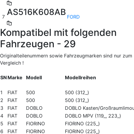
AS516K608AB
7
FORD
Kompatibel mit folgenden
Fahrzeugen - 29
Originalteilenummern sowie Fahrzeugmarken sind nur zum
Vergleich !
SN
Marke
Modell
Modellreihen
1
FIAT
500
500 (312_)
2
FIAT
500
500 (312_)
3
FIAT
DOBLO
DOBLO Kasten/Großraumlimou
4
FIAT
DOBLO
DOBLO MPV (119_, 223_)
5
FIAT
FIORINO
FIORINO (225_)
6
FIAT
FIORINO
FIORINO (225_)