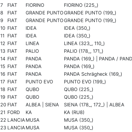
7
FIAT
FIORINO
FIORINO (225_)
8
FIAT
GRANDE PUNTO
GRANDE PUNTO (199_)
9
FIAT
GRANDE PUNTO
GRANDE PUNTO (199_)
10
FIAT
IDEA
IDEA (350_)
11
FIAT
IDEA
IDEA (350_)
12
FIAT
LINEA
LINEA (323_, 110_)
13
FIAT
PALIO
PALIO (178_, 171_)
14
FIAT
PANDA
PANDA (169_) | PANDA / PAN
15
FIAT
PANDA
PANDA (169_)
16
FIAT
PANDA
PANDA Schrägheck (169_)
17
FIAT
PUNTO EVO
PUNTO EVO (199_)
18
FIAT
QUBO
QUBO (225_)
19
FIAT
QUBO
QUBO (225_)
20
FIAT
ALBEA | SIENA
SIENA (178_, 172_) | ALBEA
21
FORD
KA
KA (RU8)
22
LANCIA
MUSA
MUSA (350_)
23
LANCIA
MUSA
MUSA (350_)