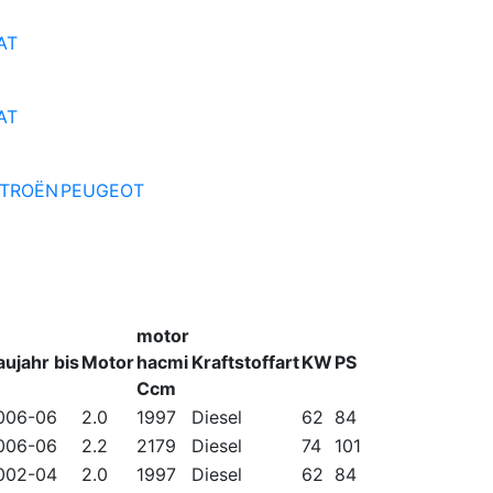
AT
AT
ITROËN
PEUGEOT
motor
aujahr bis
Motor
hacmi
Kraftstoffart
KW
PS
Ccm
006-06
2.0
1997
Diesel
62
84
006-06
2.2
2179
Diesel
74
101
002-04
2.0
1997
Diesel
62
84