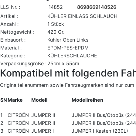
LLS-Nr. :
14852
8698669148526
Artikel :
KÜHLER EINLASS SCHLAUCH
Anzahl :
1 Stück
Nettogewicht :
420 Gr.
Einbauort :
Kühler Oben Links
Material :
EPDM-PES-EPDM
Kategorie :
KÜHLERSCHLÄUCHE
Verpackungsgröße :
25cm x 55cm
Kompatibel mit folgenden Fa
Originalteilenummern sowie Fahrzeugmarken sind nur zum V
SN
Marke
Modell
Modellreihen
1
CITROËN
JUMPER II
JUMPER II Bus/Otobüs (244,
2
CITROËN
JUMPER II
JUMPER II Bus/Otobüs (244,
3
CITROËN
JUMPER I
JUMPER I Kasten (230L)