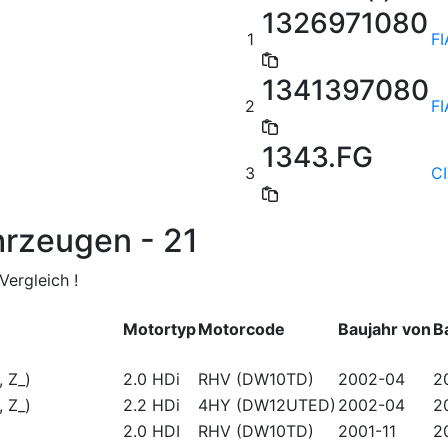
1326971080
1
FI
1341397080
2
FI
1343.FG
3
C
hrzeugen - 21
ergleich !
Motortyp
Motorcode
Baujahr von
B
 Z_)
2.0 HDi
RHV (DW10TD)
2002-04
2
 Z_)
2.2 HDi
4HY (DW12UTED)
2002-04
2
2.0 HDI
RHV (DW10TD)
2001-11
2