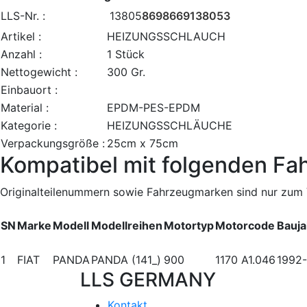
LLS-Nr. :
13805
8698669138053
Artikel :
HEIZUNGSSCHLAUCH
Anzahl :
1 Stück
Nettogewicht :
300 Gr.
Einbauort :
Material :
EPDM-PES-EPDM
Kategorie :
HEIZUNGSSCHLÄUCHE
Verpackungsgröße :
25cm x 75cm
Kompatibel mit folgenden Fa
Originalteilenummern sowie Fahrzeugmarken sind nur zum V
SN
Marke
Modell
Modellreihen
Motortyp
Motorcode
Bauja
1
FIAT
PANDA
PANDA (141_)
900
1170 A1.046
1992
LLS GERMANY
Kontakt