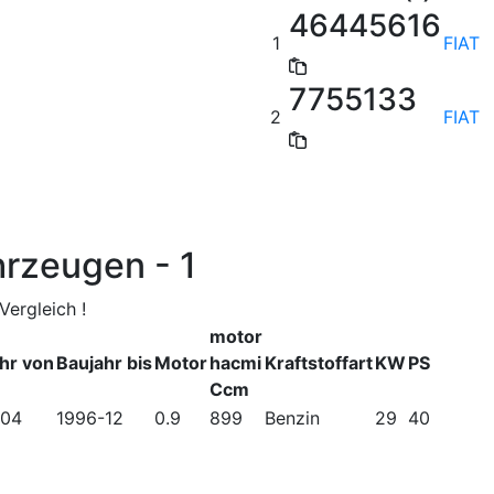
46445616
1
FIAT
7755133
2
FIAT
hrzeugen - 1
ergleich !
motor
hr von
Baujahr bis
Motor
hacmi
Kraftstoffart
KW
PS
Ccm
-04
1996-12
0.9
899
Benzin
29
40