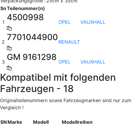
Verpackungsgröße :
25cm x 35cm
Sn
Teilenummer(n)
4500998
1
OPEL
VAUXHALL
7701044900
2
RENAULT
GM 9161298
3
OPEL
VAUXHALL
Kompatibel mit folgenden
Fahrzeugen - 18
Originalteilenummern sowie Fahrzeugmarken sind nur zum
Vergleich !
SN
Marke
Modell
Modellreihen