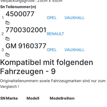
Verpackungsgröße :
25cm x 55cm
Sn
Teilenummer(n)
4500077
1
OPEL
VAUXHALL
7700302001
2
RENAULT
GM 9160377
3
OPEL
VAUXHALL
Kompatibel mit folgenden
Fahrzeugen - 9
Originalteilenummern sowie Fahrzeugmarken sind nur zum
Vergleich !
SN
Marke
Modell
Modellreihen