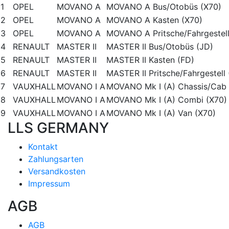
1
OPEL
MOVANO A
MOVANO A Bus/Otobüs (X70)
2
OPEL
MOVANO A
MOVANO A Kasten (X70)
3
OPEL
MOVANO A
MOVANO A Pritsche/Fahrgestell
4
RENAULT
MASTER II
MASTER II Bus/Otobüs (JD)
5
RENAULT
MASTER II
MASTER II Kasten (FD)
6
RENAULT
MASTER II
MASTER II Pritsche/Fahrgestel
7
VAUXHALL
MOVANO I A
MOVANO Mk I (A) Chassis/Cab 
8
VAUXHALL
MOVANO I A
MOVANO Mk I (A) Combi (X70)
9
VAUXHALL
MOVANO I A
MOVANO Mk I (A) Van (X70)
LLS GERMANY
Kontakt
Zahlungsarten
Versandkosten
Impressum
AGB
AGB