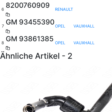
8200760909
6
RENAULT
GM 93455390
7
OPEL
VAUXHALL
GM 93861385
8
OPEL
VAUXHALL
Ähnliche Artikel - 2