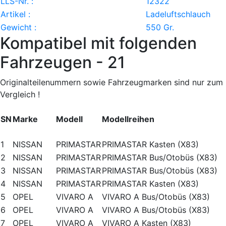
LLS-Nr. :
12322
Artikel :
Ladeluftschlauch
Gewicht :
550 Gr.
Kompatibel mit folgenden
Fahrzeugen - 21
Originalteilenummern sowie Fahrzeugmarken sind nur zum
Vergleich !
SN
Marke
Modell
Modellreihen
1
NISSAN
PRIMASTAR
PRIMASTAR Kasten (X83)
2
NISSAN
PRIMASTAR
PRIMASTAR Bus/Otobüs (X83)
3
NISSAN
PRIMASTAR
PRIMASTAR Bus/Otobüs (X83)
4
NISSAN
PRIMASTAR
PRIMASTAR Kasten (X83)
5
OPEL
VIVARO A
VIVARO A Bus/Otobüs (X83)
6
OPEL
VIVARO A
VIVARO A Bus/Otobüs (X83)
7
OPEL
VIVARO A
VIVARO A Kasten (X83)