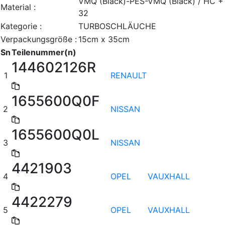
VMQ (Black)-PES-VMQ (Black) / HC +
Material :
32
Kategorie :
TURBOSCHLÄUCHE
Verpackungsgröße :
15cm x 35cm
Sn
Teilenummer(n)
144602126R
1
RENAULT
1655600Q0F
2
NISSAN
1655600Q0L
3
NISSAN
4421903
4
OPEL
VAUXHALL
4422279
5
OPEL
VAUXHALL