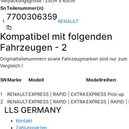
Verpackungsgröße :
25cm x 65cm
Sn
Teilenummer(n)
7700306359
1
RENAULT
Kompatibel mit folgenden
Fahrzeugen - 2
Originalteilenummern sowie Fahrzeugmarken sind nur zum
Vergleich !
SN
Marke
Modell
Modellreihen
1
RENAULT
EXPRESS | RAPID | EXTRA
EXPRESS Pick-up
2
RENAULT
EXPRESS | RAPID | EXTRA
EXPRESS | RAPID | 
LLS GERMANY
Kontakt
Zahlungsarten