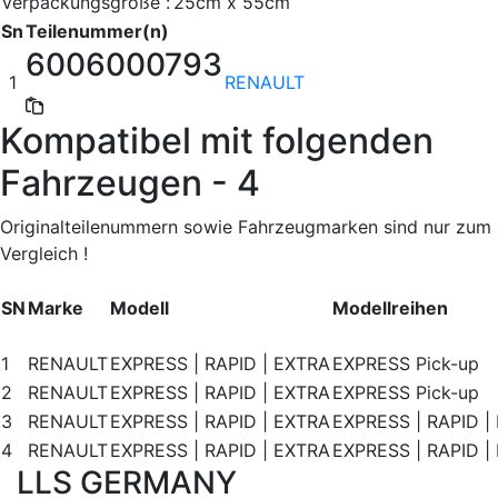
Verpackungsgröße :
25cm x 55cm
Sn
Teilenummer(n)
6006000793
1
RENAULT
Kompatibel mit folgenden
Fahrzeugen - 4
Originalteilenummern sowie Fahrzeugmarken sind nur zum
Vergleich !
SN
Marke
Modell
Modellreihen
1
RENAULT
EXPRESS | RAPID | EXTRA
EXPRESS Pick-up
2
RENAULT
EXPRESS | RAPID | EXTRA
EXPRESS Pick-up
3
RENAULT
EXPRESS | RAPID | EXTRA
EXPRESS | RAPID | 
4
RENAULT
EXPRESS | RAPID | EXTRA
EXPRESS | RAPID | 
LLS GERMANY