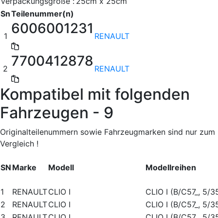
Verpackungsgröße :
25cm x 25cm
Sn
Teilenummer(n)
6006001231
1
RENAULT
7700412878
2
RENAULT
Kompatibel mit folgenden
Fahrzeugen - 9
Originalteilenummern sowie Fahrzeugmarken sind nur zum
Vergleich !
SN
Marke
Modell
Modellreihen
1
RENAULT
CLIO I
CLIO I (B/C57_, 5/3
2
RENAULT
CLIO I
CLIO I (B/C57_, 5/3
3
RENAULT
CLIO I
CLIO I (B/C57_, 5/3