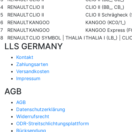
4
RENAULT
CLIO II
CLIO II (BB_, CB_)
5
RENAULT
CLIO II
CLIO II Schrägheck (
6
RENAULT
KANGOO
KANGOO (KC0/1_)
7
RENAULT
KANGOO
KANGOO Express (F
8
RENAULT
CLIO SYMBOL | THALIA I
THALIA I (LB_) | CL
LLS GERMANY
Kontakt
Zahlungsarten
Versandkosten
Impressum
AGB
AGB
Datenschutzerklärung
Widerrufsrecht
ODR-Streitschlichtungsplattform
Rücksendung