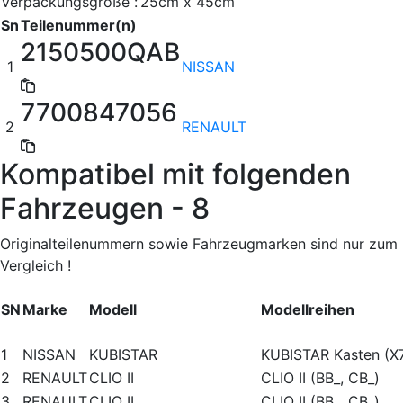
Verpackungsgröße :
25cm x 45cm
Sn
Teilenummer(n)
2150500QAB
1
NISSAN
7700847056
2
RENAULT
Kompatibel mit folgenden
Fahrzeugen - 8
Originalteilenummern sowie Fahrzeugmarken sind nur zum
Vergleich !
SN
Marke
Modell
Modellreihen
1
NISSAN
KUBISTAR
KUBISTAR Kasten (X
2
RENAULT
CLIO II
CLIO II (BB_, CB_)
3
RENAULT
CLIO II
CLIO II (BB_, CB_)