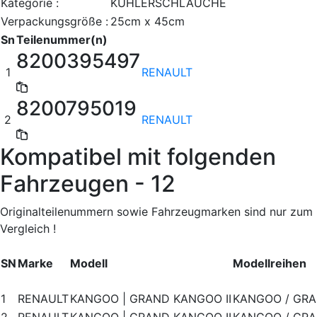
Kategorie :
KÜHLERSCHLÄUCHE
Verpackungsgröße :
25cm x 45cm
Sn
Teilenummer(n)
8200395497
1
RENAULT
8200795019
2
RENAULT
Kompatibel mit folgenden
Fahrzeugen - 12
Originalteilenummern sowie Fahrzeugmarken sind nur zum
Vergleich !
SN
Marke
Modell
Modellreihen
1
RENAULT
KANGOO | GRAND KANGOO II
KANGOO / GRAN