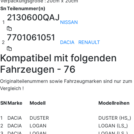
Verpackungsgröße :
20cm x 20cm
Sn
Teilenummer(n)
2130600QAJ
1
NISSAN
7701061051
2
DACIA
RENAULT
Kompatibel mit folgenden
Fahrzeugen - 76
Originalteilenummern sowie Fahrzeugmarken sind nur zum
Vergleich !
SN
Marke
Modell
Modellreihen
1
DACIA
DUSTER
DUSTER (HS_)
2
DACIA
LOGAN
LOGAN (LS_)
3
DACIA
LOGAN
LOGAN (LS_)