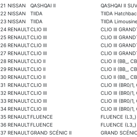
21
NISSAN
QASHQAI II
QASHQAI II SUV 
22
NISSAN
TIIDA
TIIDA Hatchbac
23
NISSAN
TIIDA
TIIDA Limousine
24
RENAULT
CLIO III
CLIO III GRAND
25
RENAULT
CLIO III
CLIO III GRAND
26
RENAULT
CLIO III
CLIO III GRAND
27
RENAULT
CLIO III
CLIO III GRAND
28
RENAULT
CLIO II
CLIO II (BB_, CB
29
RENAULT
CLIO II
CLIO II (BB_, CB
30
RENAULT
CLIO II
CLIO II (BB_, CB
31
RENAULT
CLIO III
CLIO III (BR0/1,
32
RENAULT
CLIO III
CLIO III (BR0/1,
33
RENAULT
CLIO III
CLIO III (BR0/1,
34
RENAULT
CLIO III
CLIO III (BR0/1,
35
RENAULT
FLUENCE
FLUENCE (L3_)
36
RENAULT
FLUENCE
FLUENCE (L3_)
37
RENAULT
GRAND SCÉNIC II
GRAND SCÉNIC 