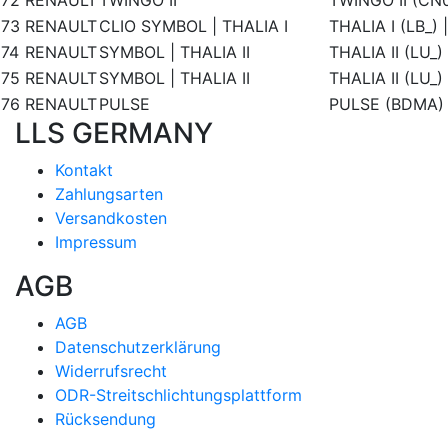
72
RENAULT
TWINGO II
TWINGO II (CN0
73
RENAULT
CLIO SYMBOL | THALIA I
THALIA I (LB_)
74
RENAULT
SYMBOL | THALIA II
THALIA II (LU_
75
RENAULT
SYMBOL | THALIA II
THALIA II (LU_
76
RENAULT
PULSE
PULSE (BDMA)
LLS GERMANY
Kontakt
Zahlungsarten
Versandkosten
Impressum
AGB
AGB
Datenschutzerklärung
Widerrufsrecht
ODR-Streitschlichtungsplattform
Rücksendung