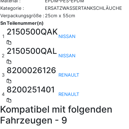
Material :
EPDM-PES-EPDM
Kategorie :
ERSATZWASSERTANKSCHLÄUCHE
Verpackungsgröße :
25cm x 55cm
Sn
Teilenummer(n)
2150500QAK
1
NISSAN
2150500QAL
2
NISSAN
8200026126
3
RENAULT
8200251401
4
RENAULT
Kompatibel mit folgenden
Fahrzeugen - 9