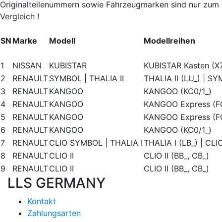
Originalteilenummern sowie Fahrzeugmarken sind nur zum
Vergleich !
SN
Marke
Modell
Modellreihen
1
NISSAN
KUBISTAR
KUBISTAR Kasten (X
2
RENAULT
SYMBOL | THALIA II
THALIA II (LU_) | S
3
RENAULT
KANGOO
KANGOO (KC0/1_)
4
RENAULT
KANGOO
KANGOO Express (F
5
RENAULT
KANGOO
KANGOO Express (F
6
RENAULT
KANGOO
KANGOO (KC0/1_)
7
RENAULT
CLIO SYMBOL | THALIA I
THALIA I (LB_) | CL
8
RENAULT
CLIO II
CLIO II (BB_, CB_)
9
RENAULT
CLIO II
CLIO II (BB_, CB_)
LLS GERMANY
Kontakt
Zahlungsarten