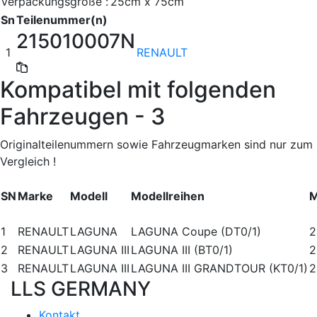
Verpackungsgröße :
25cm x 75cm
Sn
Teilenummer(n)
215010007N
1
RENAULT
Kompatibel mit folgenden
Fahrzeugen - 3
Originalteilenummern sowie Fahrzeugmarken sind nur zum
Vergleich !
SN
Marke
Modell
Modellreihen
M
1
RENAULT
LAGUNA
LAGUNA Coupe (DT0/1)
2
2
RENAULT
LAGUNA III
LAGUNA III (BT0/1)
2
3
RENAULT
LAGUNA III
LAGUNA III GRANDTOUR (KT0/1)
2
LLS GERMANY
Kontakt