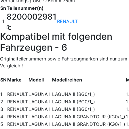
Verpackungsgröße :
25cm x 75cm
Sn
Teilenummer(n)
8200002981
1
RENAULT
Kompatibel mit folgenden
Fahrzeugen - 6
Originalteilenummern sowie Fahrzeugmarken sind nur zum
Vergleich !
SN
Marke
Modell
Modellreihen
M
1
RENAULT
LAGUNA II
LAGUNA II (BG0/1_)
1
2
RENAULT
LAGUNA II
LAGUNA II (BG0/1_)
1
3
RENAULT
LAGUNA II
LAGUNA II (BG0/1_)
1
4
RENAULT
LAGUNA II
LAGUNA II GRANDTOUR (KG0/1_)
1
5
RENAULT
LAGUNA II
LAGUNA II GRANDTOUR (KG0/1_)
1