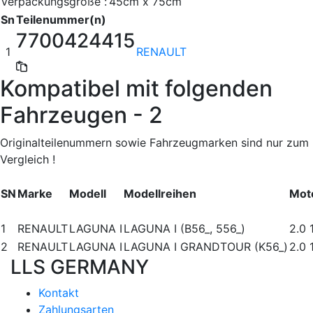
Verpackungsgröße :
45cm x 75cm
Sn
Teilenummer(n)
7700424415
1
RENAULT
Kompatibel mit folgenden
Fahrzeugen - 2
Originalteilenummern sowie Fahrzeugmarken sind nur zum
Vergleich !
SN
Marke
Modell
Modellreihen
Mot
1
RENAULT
LAGUNA I
LAGUNA I (B56_, 556_)
2.0 
2
RENAULT
LAGUNA I
LAGUNA I GRANDTOUR (K56_)
2.0 
LLS GERMANY
Kontakt
Zahlungsarten