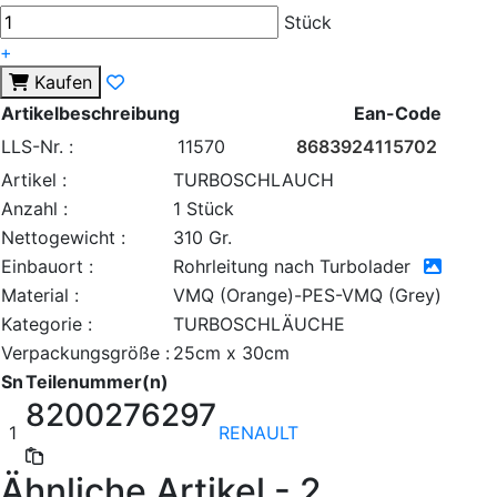
Stück
+
Kaufen
Artikelbeschreibung
Ean-Code
LLS-Nr. :
11570
8683924115702
Artikel :
TURBOSCHLAUCH
Anzahl :
1 Stück
Nettogewicht :
310 Gr.
Einbauort :
Rohrleitung nach Turbolader
Material :
VMQ (Orange)-PES-VMQ (Grey)
Kategorie :
TURBOSCHLÄUCHE
Verpackungsgröße :
25cm x 30cm
Sn
Teilenummer(n)
8200276297
1
RENAULT
Ähnliche Artikel - 2