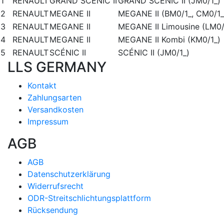
1
RENAULT
GRAND SCÉNIC II
GRAND SCÉNIC II (JM0/1_)
2
RENAULT
MEGANE II
MEGANE II (BM0/1_, CM0/1_
3
RENAULT
MEGANE II
MEGANE II Limousine (LM0/
4
RENAULT
MEGANE II
MEGANE II Kombi (KM0/1_)
5
RENAULT
SCÉNIC II
SCÉNIC II (JM0/1_)
LLS GERMANY
Kontakt
Zahlungsarten
Versandkosten
Impressum
AGB
AGB
Datenschutzerklärung
Widerrufsrecht
ODR-Streitschlichtungsplattform
Rücksendung