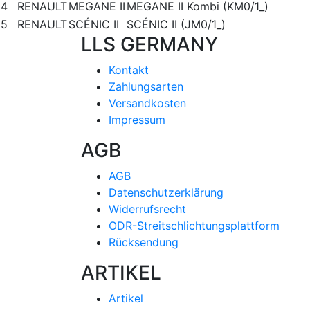
4
RENAULT
MEGANE II
MEGANE II Kombi (KM0/1_)
5
RENAULT
SCÉNIC II
SCÉNIC II (JM0/1_)
LLS GERMANY
Kontakt
Zahlungsarten
Versandkosten
Impressum
AGB
AGB
Datenschutzerklärung
Widerrufsrecht
ODR-Streitschlichtungsplattform
Rücksendung
ARTIKEL
Artikel