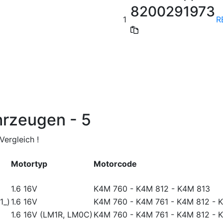
8200291973
1
R
hrzeugen - 5
ergleich !
Motortyp
Motorcode
1.6 16V
K4M 760
-
K4M 812
-
K4M 813
1_)
1.6 16V
K4M 760
-
K4M 761
-
K4M 812
-
K
1.6 16V (LM1R, LM0C)
K4M 760
-
K4M 761
-
K4M 812
-
K