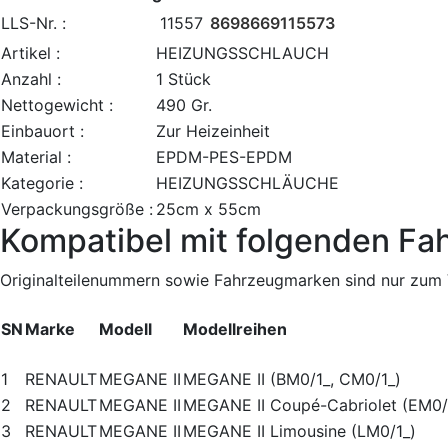
LLS-Nr. :
11557
8698669115573
Artikel :
HEIZUNGSSCHLAUCH
Anzahl :
1 Stück
Nettogewicht :
490 Gr.
Einbauort :
Zur Heizeinheit
Material :
EPDM-PES-EPDM
Kategorie :
HEIZUNGSSCHLÄUCHE
Verpackungsgröße :
25cm x 55cm
Kompatibel mit folgenden Fa
Originalteilenummern sowie Fahrzeugmarken sind nur zum V
SN
Marke
Modell
Modellreihen
1
RENAULT
MEGANE II
MEGANE II (BM0/1_, CM0/1_)
2
RENAULT
MEGANE II
MEGANE II Coupé-Cabriolet (EM0/
3
RENAULT
MEGANE II
MEGANE II Limousine (LM0/1_)