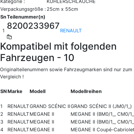
Kategorie :
KÜHLERSCHLÄUCHE
Verpackungsgröße :
25cm x 55cm
Sn
Teilenummer(n)
8200233967
1
RENAULT
Kompatibel mit folgenden
Fahrzeugen - 10
Originalteilenummern sowie Fahrzeugmarken sind nur zum
Vergleich !
SN
Marke
Modell
Modellreihen
1
RENAULT
GRAND SCÉNIC II
GRAND SCÉNIC II (JM0/1_)
2
RENAULT
MEGANE II
MEGANE II (BM0/1_, CM0/1_
3
RENAULT
MEGANE II
MEGANE II (BM0/1_, CM0/1_
4
RENAULT
MEGANE II
MEGANE II Coupé-Cabriolet