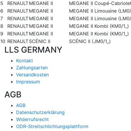
5
RENAULT
MEGANE II
MEGANE II Coupé-Cabriolet
6
RENAULT
MEGANE II
MEGANE II Limousine (LM0/
7
RENAULT
MEGANE II
MEGANE II Limousine (LM0/
8
RENAULT
MEGANE II
MEGANE II Kombi (KM0/1_)
9
RENAULT
MEGANE II
MEGANE II Kombi (KM0/1_)
10
RENAULT
SCÉNIC II
SCÉNIC II (JM0/1_)
LLS GERMANY
Kontakt
Zahlungsarten
Versandkosten
Impressum
AGB
AGB
Datenschutzerklärung
Widerrufsrecht
ODR-Streitschlichtungsplattform