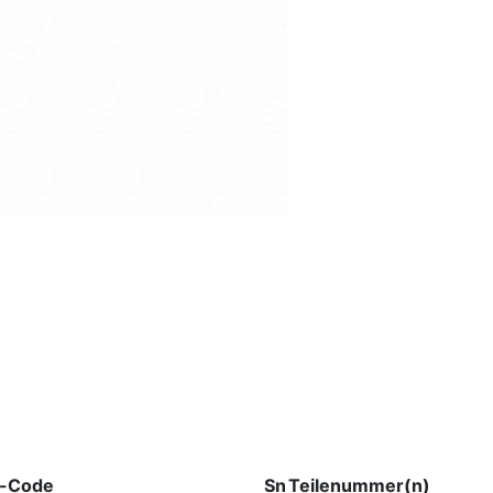
-Code
Sn
Teilenummer(n)