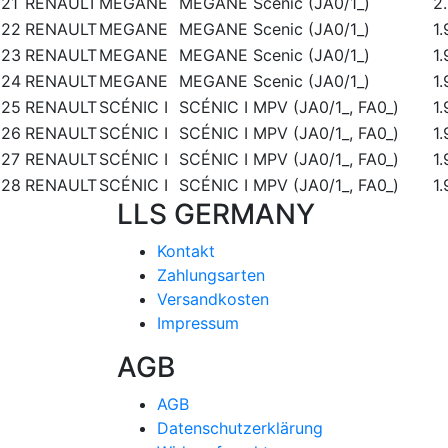
21
RENAULT
MEGANE
MEGANE Scenic (JA0/1_)
2
22
RENAULT
MEGANE
MEGANE Scenic (JA0/1_)
1
23
RENAULT
MEGANE
MEGANE Scenic (JA0/1_)
1
24
RENAULT
MEGANE
MEGANE Scenic (JA0/1_)
1
25
RENAULT
SCÉNIC I
SCÉNIC I MPV (JA0/1_, FA0_)
1
26
RENAULT
SCÉNIC I
SCÉNIC I MPV (JA0/1_, FA0_)
1
27
RENAULT
SCÉNIC I
SCÉNIC I MPV (JA0/1_, FA0_)
1.
28
RENAULT
SCÉNIC I
SCÉNIC I MPV (JA0/1_, FA0_)
1
LLS GERMANY
Kontakt
Zahlungsarten
Versandkosten
Impressum
AGB
AGB
Datenschutzerklärung