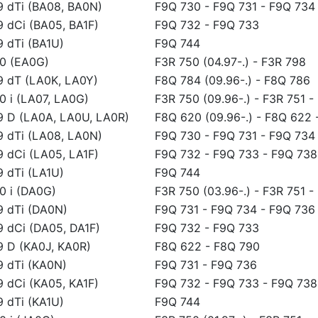
.9 dTi (BA08, BA0N)
F9Q 730
-
F9Q 731
-
F9Q 734
.9 dCi (BA05, BA1F)
F9Q 732
-
F9Q 733
9 dTi (BA1U)
F9Q 744
.0 (EA0G)
F3R 750 (04.97-.)
-
F3R 798
.9 dT (LA0K, LA0Y)
F8Q 784 (09.96-.)
-
F8Q 786
.0 i (LA07, LA0G)
F3R 750 (09.96-.)
-
F3R 751
-
.9 D (LA0A, LA0U, LA0R)
F8Q 620 (09.96-.)
-
F8Q 622
.9 dTi (LA08, LA0N)
F9Q 730
-
F9Q 731
-
F9Q 734
.9 dCi (LA05, LA1F)
F9Q 732
-
F9Q 733
-
F9Q 738
9 dTi (LA1U)
F9Q 744
.0 i (DA0G)
F3R 750 (03.96-.)
-
F3R 751
-
.9 dTi (DA0N)
F9Q 731
-
F9Q 734
-
F9Q 736
.9 dCi (DA05, DA1F)
F9Q 732
-
F9Q 733
.9 D (KA0J, KA0R)
F8Q 622
-
F8Q 790
.9 dTi (KA0N)
F9Q 731
-
F9Q 736
.9 dCi (KA05, KA1F)
F9Q 732
-
F9Q 733
-
F9Q 738
9 dTi (KA1U)
F9Q 744