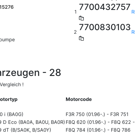
7700432757
15276
1
R
7700830103
2
R
rpumpe
hrzeugen - 28
ergleich !
otortyp
Motorcode
.0 i (BA0G)
F3R 750 (01.96-.)
-
F3R 751
.9 D Eco (BA0A, BA0U, BA0R)
F8Q 620 (01.96-.)
-
F8Q 622
.9 dT (B/SA0K, B/SA0Y)
F8Q 784 (01.96-.)
-
F8Q 786