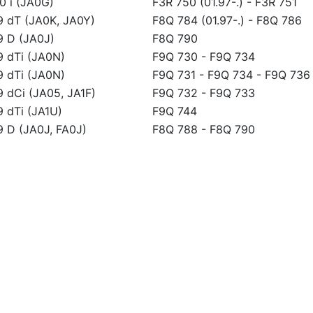
.0 i (JA0G)
F3R 750 (01.97-.)
-
F3R 751
.9 dT (JA0K, JA0Y)
F8Q 784 (01.97-.)
-
F8Q 786
.9 D (JA0J)
F8Q 790
.9 dTi (JA0N)
F9Q 730
-
F9Q 734
.9 dTi (JA0N)
F9Q 731
-
F9Q 734
-
F9Q 736
.9 dCi (JA05, JA1F)
F9Q 732
-
F9Q 733
9 dTi (JA1U)
F9Q 744
.9 D (JA0J, FA0J)
F8Q 788
-
F8Q 790