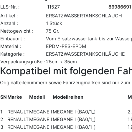
LLS-Nr. :
11527
86986691
Artikel :
ERSATZWASSERTANKSCHLAUCH
Anzahl :
1 Stück
Nettogewicht :
75 Gr.
Einbauort :
Vom Ersatzwassertank bis zur Wasse
Material :
EPDM-PES-EPDM
Kategorie :
ERSATZWASSERTANKSCHLÄUCHE
Verpackungsgröße :
25cm x 35cm
Kompatibel mit folgenden Fa
Originalteilenummern sowie Fahrzeugmarken sind nur zum V
SN
Marke
Modell
Modellreihen
M
1
RENAULT
MEGANE I
MEGANE I (BA0/1_)
2
2
RENAULT
MEGANE I
MEGANE I (BA0/1_)
1
3
RENAULT
MEGANE I
MEGANE I (BA0/1_)
1