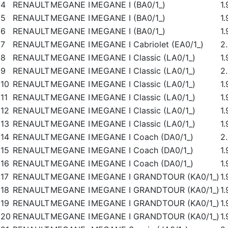
4
RENAULT
MEGANE I
MEGANE I (BA0/1_)
1
5
RENAULT
MEGANE I
MEGANE I (BA0/1_)
1
6
RENAULT
MEGANE I
MEGANE I (BA0/1_)
1.
7
RENAULT
MEGANE I
MEGANE I Cabriolet (EA0/1_)
2
8
RENAULT
MEGANE I
MEGANE I Classic (LA0/1_)
1
9
RENAULT
MEGANE I
MEGANE I Classic (LA0/1_)
2
10
RENAULT
MEGANE I
MEGANE I Classic (LA0/1_)
1
11
RENAULT
MEGANE I
MEGANE I Classic (LA0/1_)
1
12
RENAULT
MEGANE I
MEGANE I Classic (LA0/1_)
1
13
RENAULT
MEGANE I
MEGANE I Classic (LA0/1_)
1.
14
RENAULT
MEGANE I
MEGANE I Coach (DA0/1_)
2
15
RENAULT
MEGANE I
MEGANE I Coach (DA0/1_)
1
16
RENAULT
MEGANE I
MEGANE I Coach (DA0/1_)
1
17
RENAULT
MEGANE I
MEGANE I GRANDTOUR (KA0/1_)
1
18
RENAULT
MEGANE I
MEGANE I GRANDTOUR (KA0/1_)
1
19
RENAULT
MEGANE I
MEGANE I GRANDTOUR (KA0/1_)
1
20
RENAULT
MEGANE I
MEGANE I GRANDTOUR (KA0/1_)
1.