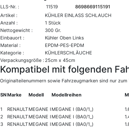
LLS-Nr. :
11519
8698669115191
Artikel :
KÜHLER EINLASS SCHLAUCH
Anzahl :
1 Stück
Nettogewicht :
300 Gr.
Einbauort :
Kühler Oben Links
Material :
EPDM-PES-EPDM
Kategorie :
KÜHLERSCHLÄUCHE
Verpackungsgröße :
25cm x 45cm
Kompatibel mit folgenden Fa
Originalteilenummern sowie Fahrzeugmarken sind nur zum V
SN
Marke
Modell
Modellreihen
M
1
RENAULT
MEGANE I
MEGANE I (BA0/1_)
1.
2
RENAULT
MEGANE I
MEGANE I (BA0/1_)
1
3
RENAULT
MEGANE I
MEGANE I (BA0/1_)
1