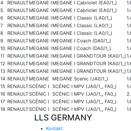
4
RENAULT
MEGANE I
MEGANE I Cabriolet (EA0/1_)
1
5
RENAULT
MEGANE I
MEGANE I Cabriolet (EA0/1_)
1
6
RENAULT
MEGANE I
MEGANE I Classic (LA0/1_)
1
7
RENAULT
MEGANE I
MEGANE I Classic (LA0/1_)
1
8
RENAULT
MEGANE I
MEGANE I Classic (LA0/1_)
1
9
RENAULT
MEGANE I
MEGANE I Coach (DA0/1_)
1
10
RENAULT
MEGANE I
MEGANE I Coach (DA0/1_)
1
11
RENAULT
MEGANE I
MEGANE I GRANDTOUR (KA0/1_)
1
12
RENAULT
MEGANE I
MEGANE I GRANDTOUR (KA0/1_)
1
13
RENAULT
MEGANE I
MEGANE I GRANDTOUR (KA0/1_)
1
14
RENAULT
MEGANE
MEGANE Scenic (JA0/1_)
1
15
RENAULT
SCÉNIC I
SCÉNIC I MPV (JA0/1_, FA0_)
1
16
RENAULT
SCÉNIC I
SCÉNIC I MPV (JA0/1_, FA0_)
2
17
RENAULT
SCÉNIC I
SCÉNIC I MPV (JA0/1_, FA0_)
1
18
RENAULT
SCÉNIC I
SCÉNIC I MPV (JA0/1_, FA0_)
1.
LLS GERMANY
Kontakt