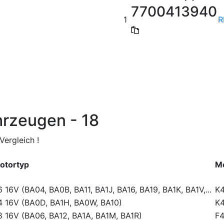
7700413940
1
R
hrzeugen - 18
ergleich !
otortyp
M
6 16V (BA04, BA0B, BA11, BA1J, BA16, BA19, BA1K, BA1V,...
K
.4 16V (BA0D, BA1H, BA0W, BA10)
K4
.8 16V (BA06, BA12, BA1A, BA1M, BA1R)
F4