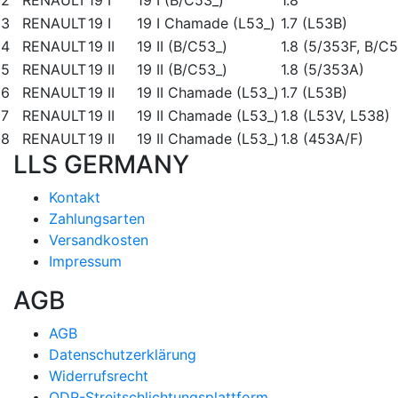
2
RENAULT
19 I
19 I (B/C53_)
1.8
3
RENAULT
19 I
19 I Chamade (L53_)
1.7 (L53B)
4
RENAULT
19 II
19 II (B/C53_)
1.8 (5/353F, B/C
5
RENAULT
19 II
19 II (B/C53_)
1.8 (5/353A)
6
RENAULT
19 II
19 II Chamade (L53_)
1.7 (L53B)
7
RENAULT
19 II
19 II Chamade (L53_)
1.8 (L53V, L538)
8
RENAULT
19 II
19 II Chamade (L53_)
1.8 (453A/F)
LLS GERMANY
Kontakt
Zahlungsarten
Versandkosten
Impressum
AGB
AGB
Datenschutzerklärung
Widerrufsrecht
ODR-Streitschlichtungsplattform