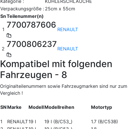
Kategorie :
KÜHLERSCHLÄUCHE
Verpackungsgröße :
25cm x 55cm
Sn
Teilenummer(n)
7700787606
1
RENAULT
7700806237
2
RENAULT
Kompatibel mit folgenden
Fahrzeugen - 8
Originalteilenummern sowie Fahrzeugmarken sind nur zum
Vergleich !
SN
Marke
Modell
Modellreihen
Motortyp
1
RENAULT
19 I
19 I (B/C53_)
1.7 (B/C53B)