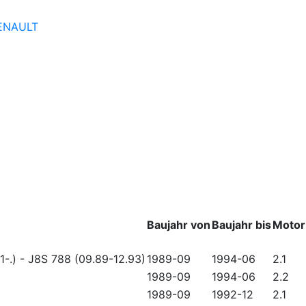
ENAULT
Baujahr von
Baujahr bis
Motor
1-.)
-
J8S 788 (09.89-12.93)
1989-09
1994-06
2.1
1989-09
1994-06
2.2
1989-09
1992-12
2.1