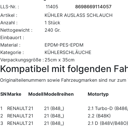
LLS-Nr. :
11405
8698669114057
Artikel :
KÜHLER AUSLASS SCHLAUCH
Anzahl :
1 Stück
Nettogewicht :
240 Gr.
Einbauort :
Material :
EPDM-PES-EPDM
Kategorie :
KÜHLERSCHLÄUCHE
Verpackungsgröße :
25cm x 35cm
Kompatibel mit folgenden Fa
Originalteilenummern sowie Fahrzeugmarken sind nur zum V
SN
Marke
Modell
Modellreihen
Motortyp
1
RENAULT
21
21 (B48_)
2.1 Turbo-D (B486
2
RENAULT
21
21 (B48_)
2.2 (B48K)
3
RENAULT
21
21 (B48_)
2.1 D (B48V/B48O