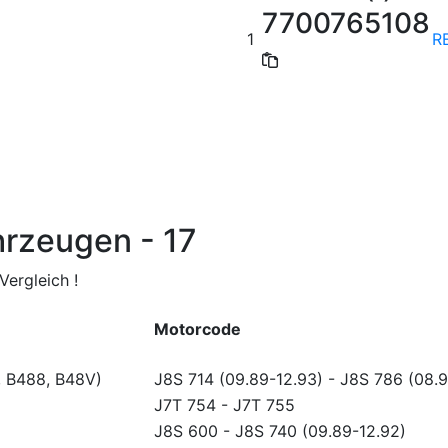
7700765108
1
R
hrzeugen - 17
ergleich !
Motorcode
, B488, B48V)
J8S 714 (09.89-12.93)
-
J8S 786 (08.9
J7T 754
-
J7T 755
)
J8S 600
-
J8S 740 (09.89-12.92)