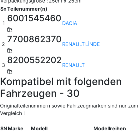
Verpackungsgröße :
25cm x 25cm
Sn
Teilenummer(n)
6001545460
1
DACIA
7700862370
2
RENAULT
LİNDE
8200552202
3
RENAULT
Kompatibel mit folgenden
Fahrzeugen - 30
Originalteilenummern sowie Fahrzeugmarken sind nur zum
Vergleich !
SN
Marke
Modell
Modellreihen