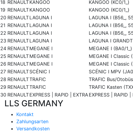
18
RENAULT
KANGOO
KANGOO (KC0/1_)
19
RENAULT
KANGOO
KANGOO (KC0/1_)
20
RENAULT
LAGUNA I
LAGUNA I (B56_, 5
21
RENAULT
LAGUNA I
LAGUNA I (B56_, 5
22
RENAULT
LAGUNA I
LAGUNA I (B56_, 5
23
RENAULT
LAGUNA I
LAGUNA I GRANDT
24
RENAULT
MEGANE I
MEGANE I (BA0/1_)
25
RENAULT
MEGANE I
MEGANE I Classic (
26
RENAULT
MEGANE I
MEGANE I Classic (
27
RENAULT
SCÉNIC I
SCÉNIC I MPV (JA0/
28
RENAULT
TRAFIC
TRAFIC Bus/Otobüs
29
RENAULT
TRAFIC
TRAFIC Kasten (TX
30
RENAULT
EXPRESS | RAPID | EXTRA
EXPRESS | RAPID | 
LLS GERMANY
Kontakt
Zahlungsarten
Versandkosten