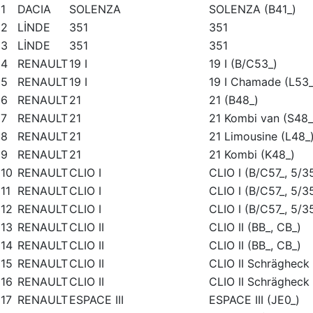
1
DACIA
SOLENZA
SOLENZA (B41_)
2
LİNDE
351
351
3
LİNDE
351
351
4
RENAULT
19 I
19 I (B/C53_)
5
RENAULT
19 I
19 I Chamade (L53_
6
RENAULT
21
21 (B48_)
7
RENAULT
21
21 Kombi van (S48_
8
RENAULT
21
21 Limousine (L48_
9
RENAULT
21
21 Kombi (K48_)
10
RENAULT
CLIO I
CLIO I (B/C57_, 5/3
11
RENAULT
CLIO I
CLIO I (B/C57_, 5/3
12
RENAULT
CLIO I
CLIO I (B/C57_, 5/3
13
RENAULT
CLIO II
CLIO II (BB_, CB_)
14
RENAULT
CLIO II
CLIO II (BB_, CB_)
15
RENAULT
CLIO II
CLIO II Schrägheck 
16
RENAULT
CLIO II
CLIO II Schrägheck 
17
RENAULT
ESPACE III
ESPACE III (JE0_)