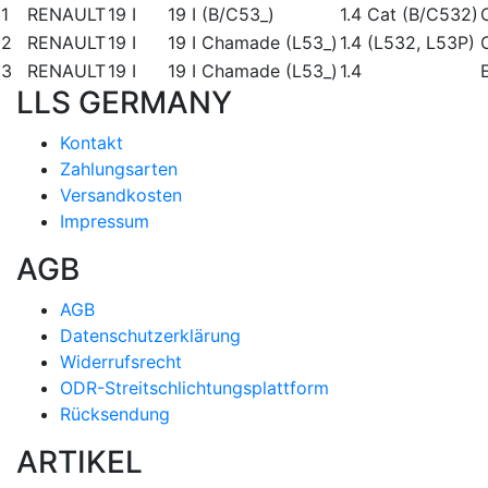
1
RENAULT
19 I
19 I (B/C53_)
1.4 Cat (B/C532)
2
RENAULT
19 I
19 I Chamade (L53_)
1.4 (L532, L53P)
3
RENAULT
19 I
19 I Chamade (L53_)
1.4
LLS GERMANY
Kontakt
Zahlungsarten
Versandkosten
Impressum
AGB
AGB
Datenschutzerklärung
Widerrufsrecht
ODR-Streitschlichtungsplattform
Rücksendung
ARTIKEL