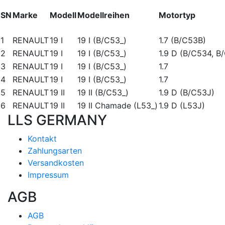
SN
Marke
Modell
Modellreihen
Motortyp
1
RENAULT
19 I
19 I (B/C53_)
1.7 (B/C53B)
2
RENAULT
19 I
19 I (B/C53_)
1.9 D (B/C534, B
3
RENAULT
19 I
19 I (B/C53_)
1.7
4
RENAULT
19 I
19 I (B/C53_)
1.7
5
RENAULT
19 II
19 II (B/C53_)
1.9 D (B/C53J)
6
RENAULT
19 II
19 II Chamade (L53_)
1.9 D (L53J)
LLS GERMANY
Kontakt
Zahlungsarten
Versandkosten
Impressum
AGB
AGB