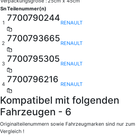
Verpackungsgröße :
25cm x 45cm
Sn
Teilenummer(n)
7700790244
1
RENAULT
7700793665
2
RENAULT
7700795305
3
RENAULT
7700796216
4
RENAULT
Kompatibel mit folgenden
Fahrzeugen - 6
Originalteilenummern sowie Fahrzeugmarken sind nur zum
Vergleich !