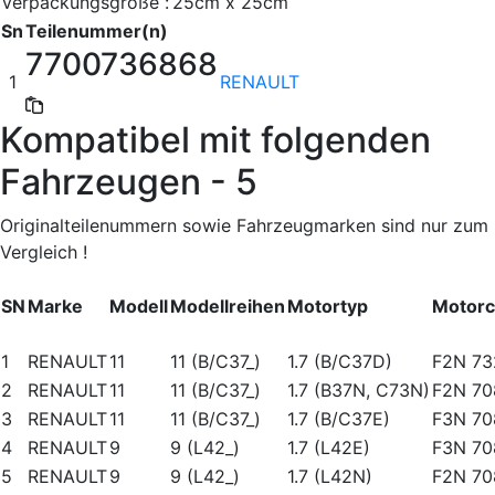
Verpackungsgröße :
25cm x 25cm
Sn
Teilenummer(n)
7700736868
1
RENAULT
Kompatibel mit folgenden
Fahrzeugen - 5
Originalteilenummern sowie Fahrzeugmarken sind nur zum
Vergleich !
SN
Marke
Modell
Modellreihen
Motortyp
Motor
1
RENAULT
11
11 (B/C37_)
1.7 (B/C37D)
F2N 73
2
RENAULT
11
11 (B/C37_)
1.7 (B37N, C73N)
F2N 708
3
RENAULT
11
11 (B/C37_)
1.7 (B/C37E)
F3N 70
4
RENAULT
9
9 (L42_)
1.7 (L42E)
F3N 70
5
RENAULT
9
9 (L42_)
1.7 (L42N)
F2N 708