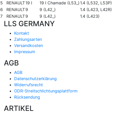
5
RENAULT
19 I
19 I Chamade (L53_)
1.4 (L532, L53P)
6
RENAULT
9
9 (L42_)
1.4 (L423, L42R)
7
RENAULT
9
9 (L42_)
1.4 (L423)
LLS GERMANY
Kontakt
Zahlungsarten
Versandkosten
Impressum
AGB
AGB
Datenschutzerklärung
Widerrufsrecht
ODR-Streitschlichtungsplattform
Rücksendung
ARTIKEL