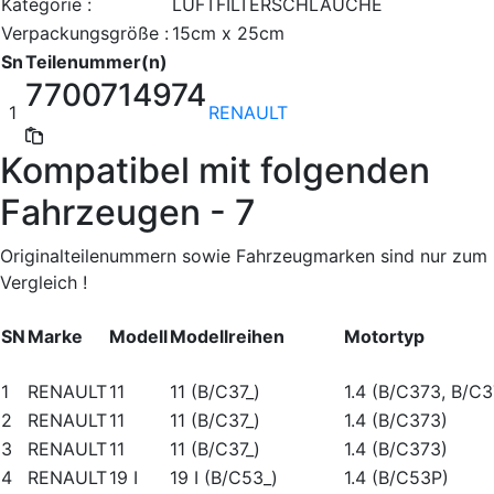
Kategorie :
LUFTFILTERSCHLÄUCHE
Verpackungsgröße :
15cm x 25cm
Sn
Teilenummer(n)
7700714974
1
RENAULT
Kompatibel mit folgenden
Fahrzeugen - 7
Originalteilenummern sowie Fahrzeugmarken sind nur zum
Vergleich !
SN
Marke
Modell
Modellreihen
Motortyp
1
RENAULT
11
11 (B/C37_)
1.4 (B/C373, B/C3
2
RENAULT
11
11 (B/C37_)
1.4 (B/C373)
3
RENAULT
11
11 (B/C37_)
1.4 (B/C373)
4
RENAULT
19 I
19 I (B/C53_)
1.4 (B/C53P)