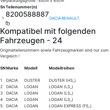
Verpackungsgröße :
45cm x 65cm
Sn
Teilenummer(n)
8200588887
1
DACIA
RENAULT
Kompatibel mit folgenden
Fahrzeugen - 24
Originalteilenummern sowie Fahrzeugmarken sind nur zum
Vergleich !
SN
Marke
Modell
Modellreihen
1
DACIA
DUSTER
DUSTER (HS_)
2
DACIA
LOGAN
LOGAN (LS_)
3
DACIA
LOGAN
LOGAN (LS_)
4
DACIA
LOGAN
LOGAN (LS_)
5
DACIA
LOGAN
LOGAN EXPRESS (FS_)