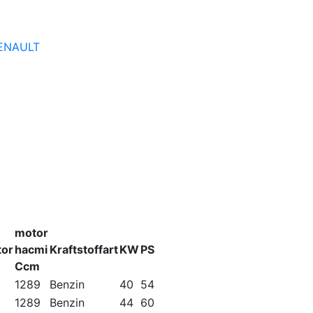
ENAULT
motor
or
hacmi
Kraftstoffart
KW
PS
Ccm
1289
Benzin
40
54
1289
Benzin
44
60