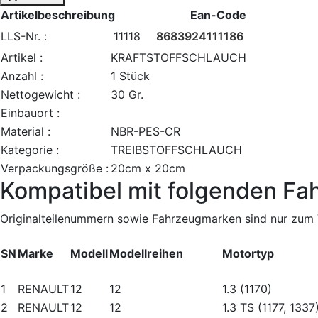
Artikelbeschreibung
Ean-Code
LLS-Nr. :
11118
8683924111186
Artikel :
KRAFTSTOFFSCHLAUCH
Anzahl :
1 Stück
Nettogewicht :
30 Gr.
Einbauort :
Material :
NBR-PES-CR
Kategorie :
TREIBSTOFFSCHLAUCH
Verpackungsgröße :
20cm x 20cm
Kompatibel mit folgenden Fa
Originalteilenummern sowie Fahrzeugmarken sind nur zum V
SN
Marke
Modell
Modellreihen
Motortyp
1
RENAULT
12
12
1.3 (1170)
2
RENAULT
12
12
1.3 TS (1177, 1337