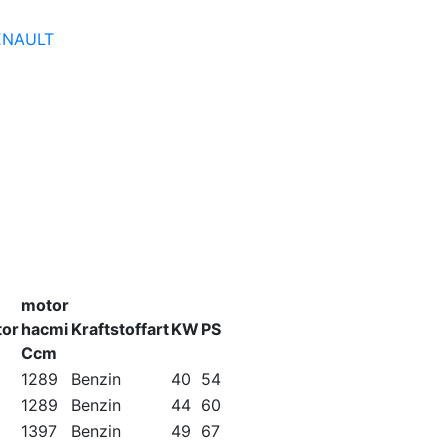
ENAULT
motor
or
hacmi
Kraftstoffart
KW
PS
Ccm
1289
Benzin
40
54
1289
Benzin
44
60
1397
Benzin
49
67