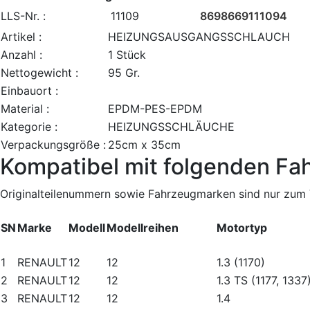
LLS-Nr. :
11109
8698669111094
Artikel :
HEIZUNGSAUSGANGSSCHLAUCH
Anzahl :
1 Stück
Nettogewicht :
95 Gr.
Einbauort :
Material :
EPDM-PES-EPDM
Kategorie :
HEIZUNGSSCHLÄUCHE
Verpackungsgröße :
25cm x 35cm
Kompatibel mit folgenden Fa
Originalteilenummern sowie Fahrzeugmarken sind nur zum V
SN
Marke
Modell
Modellreihen
Motortyp
1
RENAULT
12
12
1.3 (1170)
2
RENAULT
12
12
1.3 TS (1177, 1337
3
RENAULT
12
12
1.4