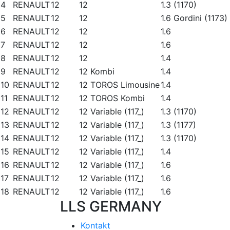
4
RENAULT
12
12
1.3 (1170)
5
RENAULT
12
12
1.6 Gordini (1173)
6
RENAULT
12
12
1.6
7
RENAULT
12
12
1.6
8
RENAULT
12
12
1.4
9
RENAULT
12
12 Kombi
1.4
10
RENAULT
12
12 TOROS Limousine
1.4
11
RENAULT
12
12 TOROS Kombi
1.4
12
RENAULT
12
12 Variable (117_)
1.3 (1170)
13
RENAULT
12
12 Variable (117_)
1.3 (1177)
14
RENAULT
12
12 Variable (117_)
1.3 (1170)
15
RENAULT
12
12 Variable (117_)
1.4
16
RENAULT
12
12 Variable (117_)
1.6
17
RENAULT
12
12 Variable (117_)
1.6
18
RENAULT
12
12 Variable (117_)
1.6
LLS GERMANY
Kontakt