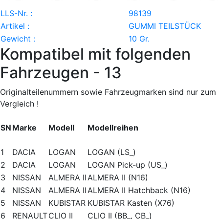
LLS-Nr. :
98139
Artikel :
GUMMI TEILSTÜCK
Gewicht :
10 Gr.
Kompatibel mit folgenden
Fahrzeugen - 13
Originalteilenummern sowie Fahrzeugmarken sind nur zum
Vergleich !
SN
Marke
Modell
Modellreihen
1
DACIA
LOGAN
LOGAN (LS_)
2
DACIA
LOGAN
LOGAN Pick-up (US_)
3
NISSAN
ALMERA II
ALMERA II (N16)
4
NISSAN
ALMERA II
ALMERA II Hatchback (N16)
5
NISSAN
KUBISTAR
KUBISTAR Kasten (X76)
6
RENAULT
CLIO II
CLIO II (BB_, CB_)