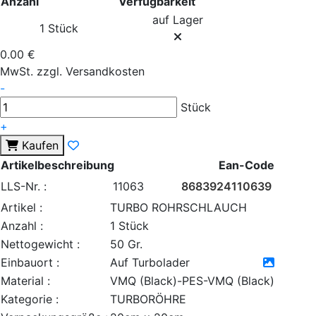
Anzahl
Verfügbarkeit
auf Lager
1 Stück
0.00 €
MwSt. zzgl. Versandkosten
-
Stück
+
Kaufen
Artikelbeschreibung
Ean-Code
LLS-Nr. :
11063
8683924110639
Artikel :
TURBO ROHRSCHLAUCH
Anzahl :
1 Stück
Nettogewicht :
50 Gr.
Einbauort :
Auf Turbolader
Material :
VMQ (Black)-PES-VMQ (Black)
Kategorie :
TURBORÖHRE