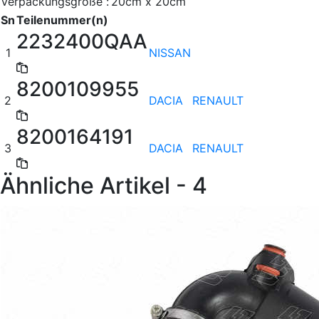
Verpackungsgröße :
20cm x 20cm
Sn
Teilenummer(n)
2232400QAA
1
NISSAN
8200109955
2
DACIA
RENAULT
8200164191
3
DACIA
RENAULT
Ähnliche Artikel - 4