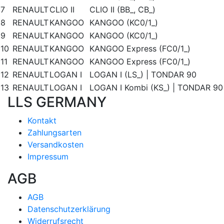
7
RENAULT
CLIO II
CLIO II (BB_, CB_)
8
RENAULT
KANGOO
KANGOO (KC0/1_)
9
RENAULT
KANGOO
KANGOO (KC0/1_)
10
RENAULT
KANGOO
KANGOO Express (FC0/1_)
11
RENAULT
KANGOO
KANGOO Express (FC0/1_)
12
RENAULT
LOGAN I
LOGAN I (LS_) | TONDAR 90
13
RENAULT
LOGAN I
LOGAN I Kombi (KS_) | TONDAR 90
LLS GERMANY
Kontakt
Zahlungsarten
Versandkosten
Impressum
AGB
AGB
Datenschutzerklärung
Widerrufsrecht